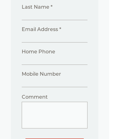
Last Name *
Email Address *
Home Phone
Mobile Number
Comment