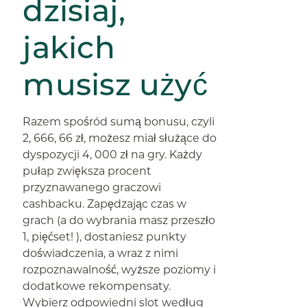
dzisiaj,
jakich
musisz użyć
Razem spośród sumą bonusu, czyli
2, 666, 66 zł, możesz miał służące do
dyspozycji 4, 000 zł na gry. Każdy
pułap zwiększa procent
przyznawanego graczowi
cashbacku. Zapędzając czas w
grach (a do wybrania masz przeszło
1, pięćset! ), dostaniesz punkty
doświadczenia, a wraz z nimi
rozpoznawalność, wyższe poziomy i
dodatkowe rekompensaty.
Wybierz odpowiedni slot według