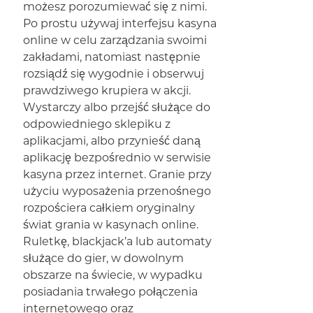
możesz porozumiewać się z nimi.
Po prostu używaj interfejsu kasyna
online w celu zarządzania swoimi
zakładami, natomiast następnie
rozsiądź się wygodnie i obserwuj
prawdziwego krupiera w akcji.
Wystarczy albo przejść służące do
odpowiedniego sklepiku z
aplikacjami, albo przynieść daną
aplikację bezpośrednio w serwisie
kasyna przez internet. Granie przy
użyciu wyposażenia przenośnego
rozpościera całkiem oryginalny
świat grania w kasynach online.
Ruletkę, blackjack’a lub automaty
służące do gier, w dowolnym
obszarze na świecie, w wypadku
posiadania trwałego połączenia
internetowego oraz