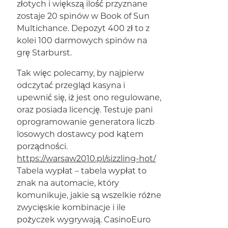
złotych i większą ilość przyznane
zostaje 20 spinów w Book of Sun
Multichance. Depozyt 400 zł to z
kolei 100 darmowych spinów na
grę Starburst.
Tak więc polecamy, by najpierw
odczytać przegląd kasyna i
upewnić się, iż jest ono regulowane,
oraz posiada licencję. Testuje pani
oprogramowanie generatora liczb
losowych dostawcy pod kątem
porządności.
https://warsaw2010.pl/sizzling-hot/
Tabela wypłat – tabela wypłat to
znak na automacie, który
komunikuje, jakie są wszelkie różne
zwycięskie kombinacje i ile
pożyczek wygrywają. CasinoEuro