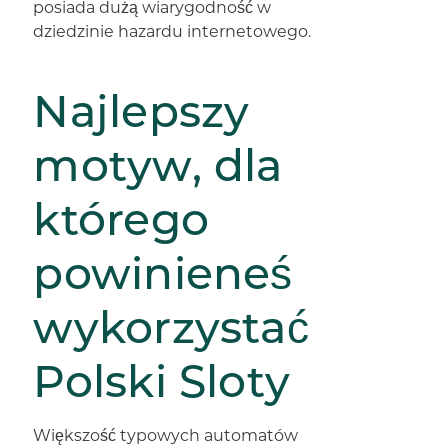
posiada dużą wia­ry­god­ność w
dziedzinie hazardu internetowego.
Najlepszy
motyw, dla
którego
powinieneś
wykorzystać
Polski Sloty
Większość typowych automatów