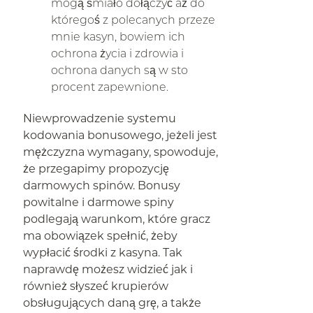
mogą śmiało dołączyć aż do
któregoś z polecanych przeze
mnie kasyn, bowiem ich
ochrona życia i zdrowia i
ochrona danych są w sto
procent zapewnione.
Niewprowadzenie systemu
kodowania bonusowego, jeżeli jest
mężczyzna wymagany, spowoduje,
że przegapimy propozycję
darmowych spinów. Bonusy
powitalne i darmowe spiny
podlegają warunkom, które gracz
ma obowiązek spełnić, żeby
wypłacić środki z kasyna. Tak
naprawdę możesz widzieć jak i
również słyszeć krupierów
obsługujących daną grę, a także